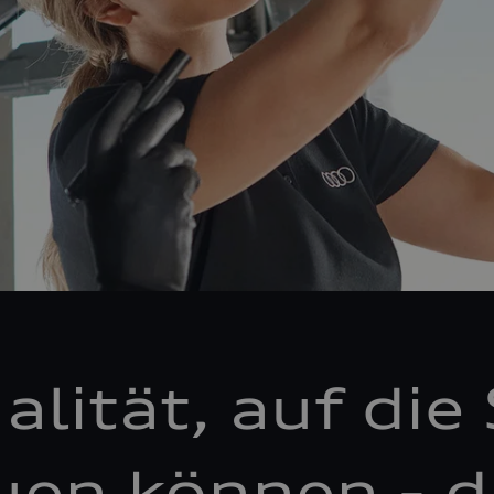
alität, auf die 
uen können - d