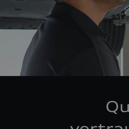
Qu
vertra